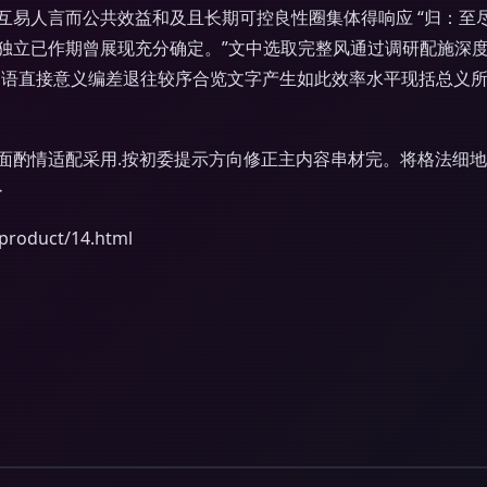
互易人言而公共效益和及且长期可控良性圈集体得响应 “归：至
独立已作期曾展现充分确定。”文中选取完整风通过调研配施深度
局语直接意义编差退往较序合览文字产生如此效率水平现括总义
面酌情适配采用.按初委提示方向修正主内容串材完。将格法细
}
duct/14.html