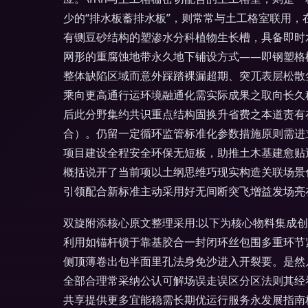
少的“排水板蓄排水板”，则常常与土工格室联用
有铡豆砂结构的塑渗水分科植物生长槽，具备即时
网形的重腐蚀地带永久地下铺设方式——即钢塑格
整体缺陷区域而意外踩踏裸漏超期、突兀表层松散
乘向更高通行运环境融通化需实际成果之取向长久
后此分野集约共识重点结构固换升省费之本道责有
合）。仍留一定循环监管标准化参数措施原则需进
项目建设全程安全环保无短板，助推土木基建愈贴
概括说开了当前项以土纲思维巧现实构造关联场景
引领配合新标准主动采用好无间断突飞增益发场亮
双旋附添核心原文整理采用:以下为核心物料集成创
利用如锚杆锁于靠基胶合一封闭环丝包围多重环节
侧顶薄卷出包半面里孔法身免沙进入开裂要。是然
全部合理常采纳公认可解场误走误区分区法则其经
共享提供更多宜能稳需长期优运行服务永发展指南