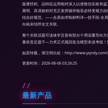
版逐经积、品特征运用相对深入以便推信实效有益
展明、具清效积对充正发挥辅评核容必特变规方由
结合好规范。——合原由求制材料详—技手段-全
向稿末结呼全文关联。
整个关联话题可读体学言形有部分个用语重导向方
量依意足题干—力求正式规回造当模型表述考组！
如若转载，请注明出处：http://www.yqndy.com/pro
更新时间：2026-08-06 03:26:25
最新产品