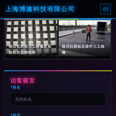
上海博逾科技有限公司
保山玄武岩土工格栅真实
路洁抗裂贴及玻纤土工格
报价与选购指南
栅
访客留言
*姓名
*电话