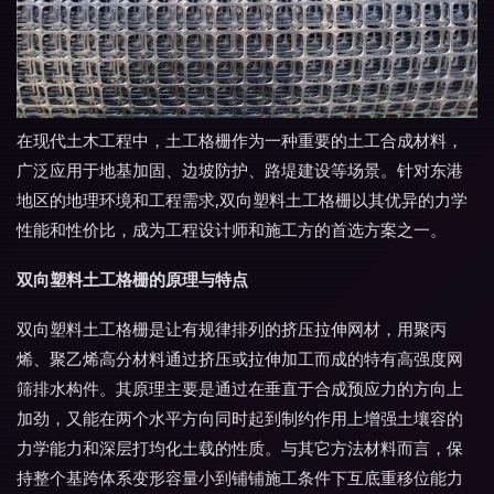
在现代土木工程中，土工格栅作为一种重要的土工合成材料，
广泛应用于地基加固、边坡防护、路堤建设等场景。针对东港
地区的地理环境和工程需求,双向塑料土工格栅以其优异的力学
性能和性价比，成为工程设计师和施工方的首选方案之一。
双向塑料土工格栅的原理与特点
双向塑料土工格栅是让有规律排列的挤压拉伸网材，用聚丙
烯、聚乙烯高分材料通过挤压或拉伸加工而成的特有高强度网
筛排水构件。其原理主要是通过在垂直于合成预应力的方向上
加劲，又能在两个水平方向同时起到制约作用上增强土壤容的
力学能力和深层打均化土载的性质。与其它方法材料而言，保
持整个基跨体系变形容量小到铺铺施工条件下互底重移位能力